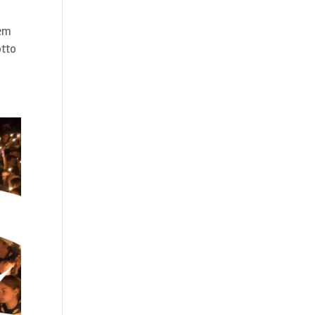
sem
otto