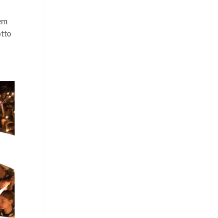
sem
otto