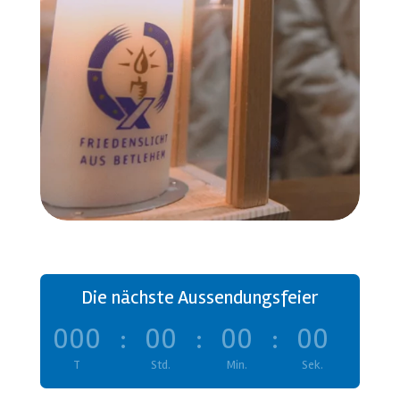
Die nächste Aussendungsfeier
000
:
00
:
00
:
00
T
Std.
Min.
Sek.