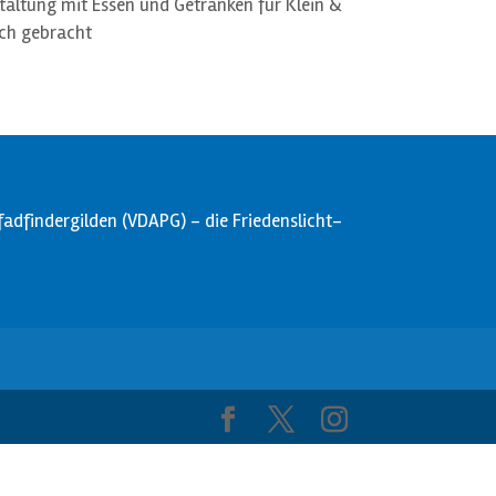
altung mit Essen und Getränken für Klein &
ich gebracht
dfindergilden (VDAPG) - die Friedenslicht-