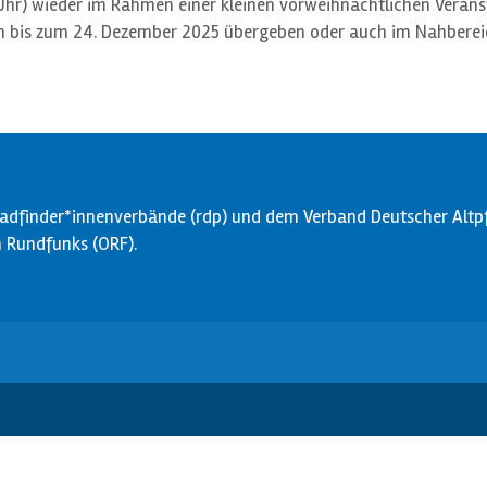
hr) wieder im Rahmen einer kleinen vorweihnachtlichen Veranst
ann bis zum 24. Dezember 2025 übergeben oder auch im Nahbere
dfinder*innenverbände (rdp) und dem Verband Deutscher Altpfa
en Rundfunks (ORF).