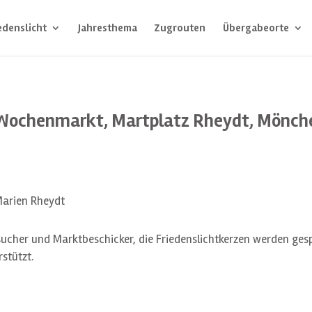
edenslicht
Jahresthema
Zugrouten
Übergabeorte
Wochenmarkt, Martplatz Rheydt, Mönc
Marien Rheydt
ucher und Marktbeschicker, die Friedenslichtkerzen werden ges
stützt.